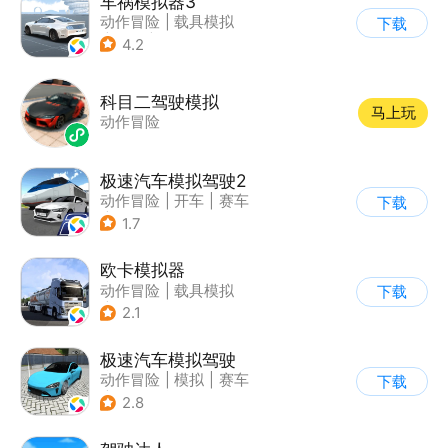
车祸模拟器3
动作冒险
|
载具模拟
下载
|
汽车
|
写实
4.2
科目二驾驶模拟
马上玩
动作冒险
极速汽车模拟驾驶2
动作冒险
|
开车
|
赛车
下载
|
漂移
1.7
欧卡模拟器
动作冒险
|
载具模拟
下载
|
写实
2.1
极速汽车模拟驾驶
动作冒险
|
模拟
|
赛车
下载
|
漂移
2.8