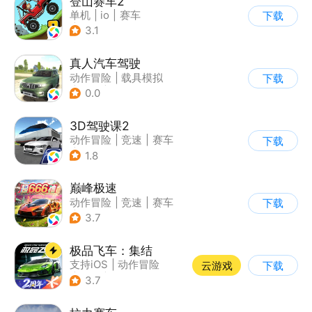
登山赛车2
单机
|
io
|
赛车
下载
|
欧美风
3.1
真人汽车驾驶
动作冒险
|
载具模拟
下载
|
汽车
|
写实
0.0
3D驾驶课2
动作冒险
|
竞速
|
赛车
下载
|
写实
1.8
巅峰极速
动作冒险
|
竞速
|
赛车
下载
|
漂移
3.7
极品飞车：集结
支持iOS
|
动作冒险
云游戏
下载
|
竞速
|
赛车
3.7