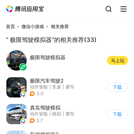
首页
微信小游戏
相关推荐
“ 极限驾驶模拟器”的相关推荐(33)
极限驾驶模拟器
马上玩
极限汽车驾驶2
动作冒险
|
竞速
|
赛车
下载
|
写实
3.0
真实驾驶模拟
动作冒险
|
模拟
|
赛车
下载
|
漂移
2.7