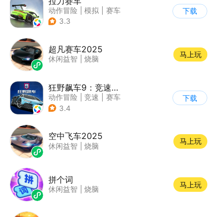
拉力赛车
动作冒险
|
模拟
|
赛车
下载
|
漂移
3.3
超凡赛车2025
马上玩
休闲益智
|
烧脑
狂野飙车9：竞速传奇
动作冒险
|
竞速
|
赛车
下载
|
狂野飙车
3.4
空中飞车2025
马上玩
休闲益智
|
烧脑
拼个词
马上玩
休闲益智
|
烧脑