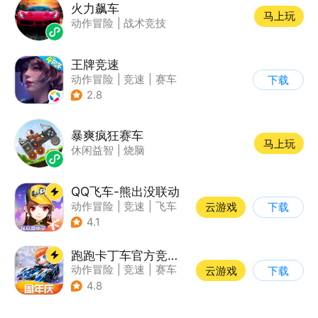
火力飙车
马上玩
动作冒险
|
战术竞技
王牌竞速
动作冒险
|
竞速
|
赛车
下载
|
漂移
2.8
暴爽疯狂赛车
马上玩
休闲益智
|
烧脑
QQ飞车-熊出没联动
动作冒险
|
竞速
|
飞车
云游戏
下载
|
漂移
4.1
跑跑卡丁车官方竞速版
动作冒险
|
竞速
|
赛车
云游戏
下载
|
跑跑卡丁车
4.8