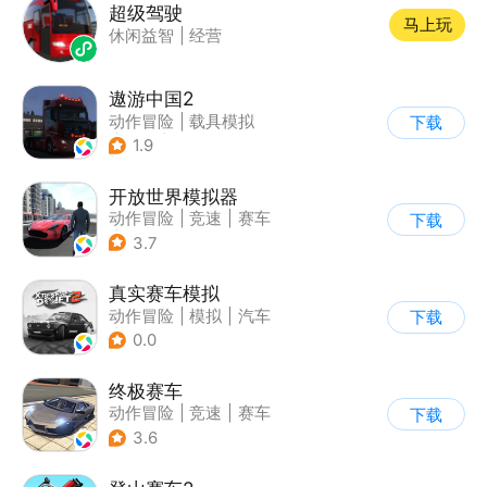
超级驾驶
马上玩
休闲益智
|
经营
遨游中国2
动作冒险
|
载具模拟
下载
|
汽车
|
写实
1.9
开放世界模拟器
动作冒险
|
竞速
|
赛车
下载
|
开放世界
3.7
真实赛车模拟
动作冒险
|
模拟
|
汽车
下载
|
漂移
0.0
终极赛车
动作冒险
|
竞速
|
赛车
下载
3.6