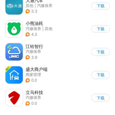
大通汽车
其他
|
汽修保养
下载
3.3
小熊油耗
汽修保养
|
其他
下载
4.3
江铃智行
汽修保养
下载
3.9
盛大商户端
商家管理
下载
|
司机接单助手
0.0
|
汽修保养
立马科技
汽修保养
下载
0.0