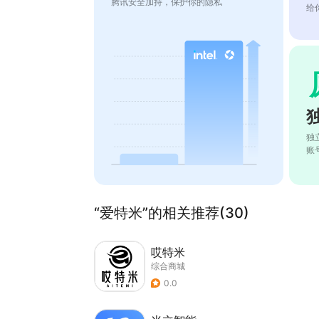
腾讯安全加持，保护你的隐私
给
独
账
“爱特米”的相关推荐(30)
哎特米
综合商城
0.0