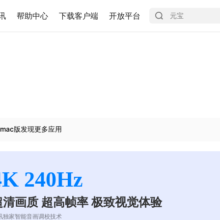
讯
帮助中心
下载客户端
开放平台
mac版发现更多应用
4K 240Hz
超清画质 超高帧率 极致视觉体验
讯独家智能音画调校技术