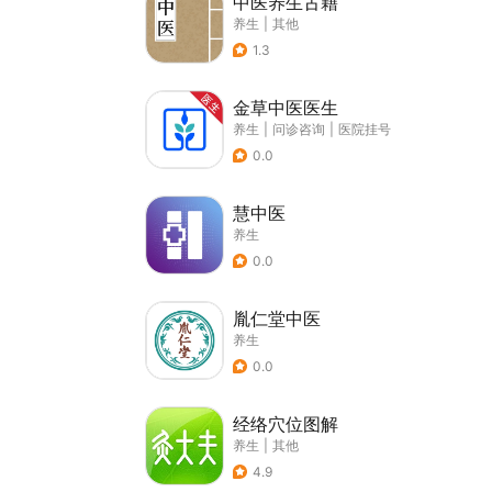
中医养生古籍
养生
|
其他
1.3
金草中医医生
养生
|
问诊咨询
|
医院挂号
0.0
慧中医
养生
0.0
胤仁堂中医
养生
0.0
经络穴位图解
养生
|
其他
4.9