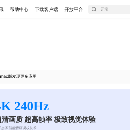
讯
帮助中心
下载客户端
开放平台
mac版发现更多应用
4K 240Hz
超清画质 超高帧率 极致视觉体验
讯独家智能音画调校技术