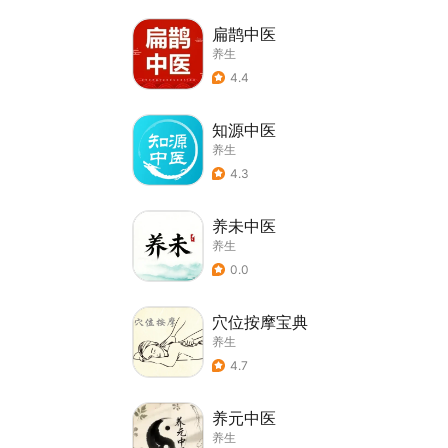
扁鹊中医
养生
4.4
知源中医
养生
4.3
养未中医
养生
0.0
穴位按摩宝典
养生
4.7
养元中医
养生