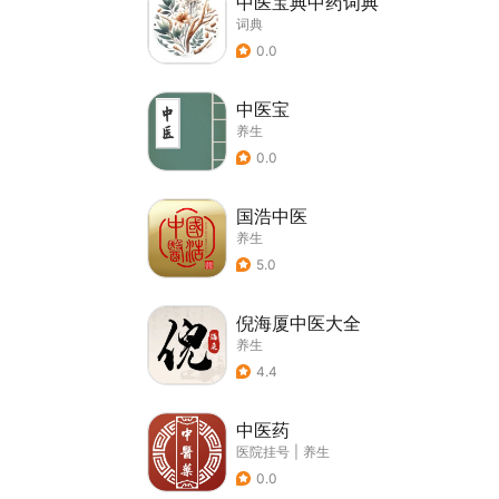
中医宝典中药词典
词典
0.0
中医宝
养生
0.0
国浩中医
养生
5.0
倪海厦中医大全
养生
4.4
中医药
医院挂号
|
养生
0.0