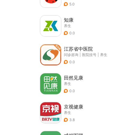
5.0
知康
养生
0.0
江苏省中医院
问诊咨询
|
医院挂号
|
养生
0.0
田然见康
养生
0.0
京视健康
养生
3.8