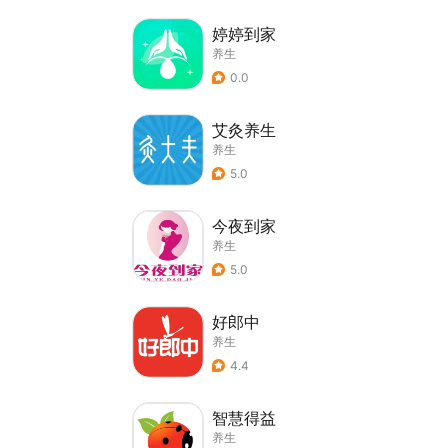
婷婷到家
养生
0.0
艾灸养生
养生
5.0
今夜到家
养生
5.0
好郎中
养生
4.4
智慧得益
养生