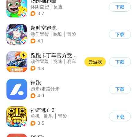
汤姆猫跑酷
休闲益智
|
竞速
下载
|
汤姆猫
|
卡通
3.7
超时空跑跑
动作冒险
|
跑酷
|
冒险
下载
|
沙盒
4.1
跑跑卡丁车官方竞速版
动作冒险
|
竞速
|
赛车
云游戏
下载
|
跑跑卡丁车
4.8
律跑
跑步/走路计步
下载
4.9
神庙逃亡2
单机
|
跑酷
|
冒险
下载
|
欧美风
3.5