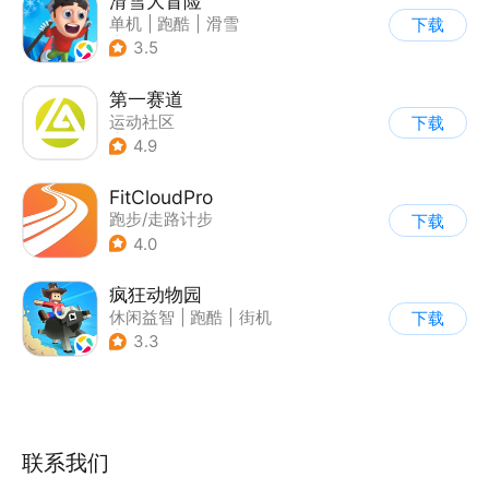
滑雪大冒险
单机
|
跑酷
|
滑雪
下载
|
游道易
3.5
第一赛道
运动社区
下载
|
跑步/走路计步
4.9
FitCloudPro
跑步/走路计步
下载
4.0
疯狂动物园
休闲益智
|
跑酷
|
街机
下载
|
像素风
3.3
联系我们