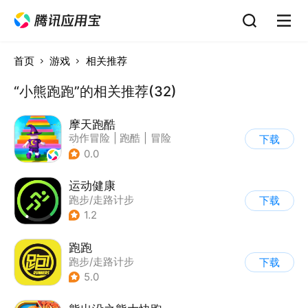
首页
游戏
相关推荐
“小熊跑跑”的相关推荐(32)
摩天跑酷
动作冒险
|
跑酷
|
冒险
下载
|
横版过关
0.0
运动健康
跑步/走路计步
下载
1.2
跑跑
跑步/走路计步
下载
5.0