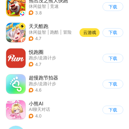
熊出没之熊大快跑
休闲益智
|
竞速
下载
|
动漫改编
|
熊出没
3.8
天天酷跑
休闲益智
|
跑酷
|
冒险
云游戏
下载
|
萌系
4.7
悦跑圈
跑步/走路计步
下载
4.7
超慢跑节拍器
跑步/走路计步
下载
4.6
小熊AI
AI聊天对话
下载
4.0