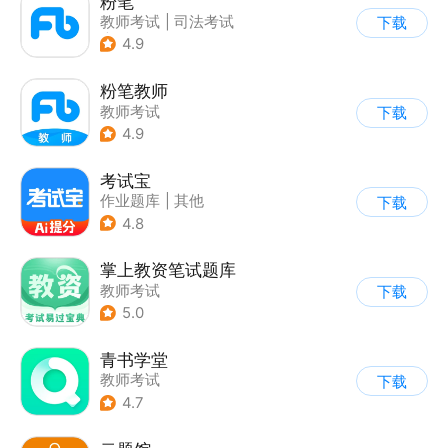
粉笔
教师考试
|
司法考试
下载
|
公务员考试
4.9
粉笔教师
教师考试
下载
4.9
考试宝
作业题库
|
其他
下载
4.8
掌上教资笔试题库
教师考试
下载
5.0
青书学堂
教师考试
下载
4.7