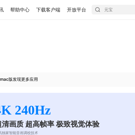
讯
帮助中心
下载客户端
开放平台
mac版发现更多应用
4K 240Hz
超清画质 超高帧率 极致视觉体验
讯独家智能音画调校技术