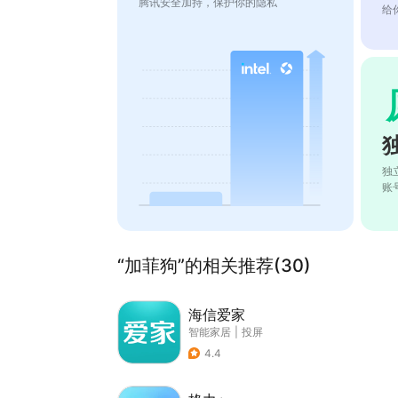
腾讯安全加持，保护你的隐私
给
独
账
“加菲狗”的相关推荐(30)
海信爱家
智能家居
|
投屏
4.4