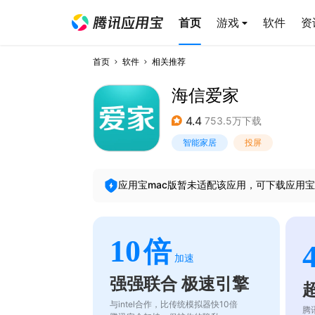
首页
游戏
软件
资
首页
软件
相关推荐
海信爱家
4.4
753.5万下载
智能家居
投屏
应用宝mac版暂未适配该应用，可下载应用宝
10
倍
加速
强强联合 极速引擎
与intel合作，比传统模拟器快10倍
腾