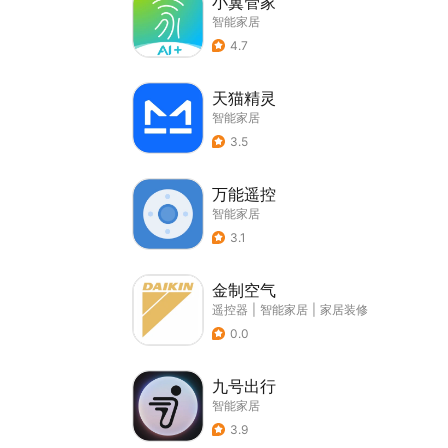
小翼管家
智能家居
4.7
天猫精灵
智能家居
3.5
万能遥控
智能家居
3.1
金制空气
遥控器
|
智能家居
|
家居装修
0.0
九号出行
智能家居
3.9