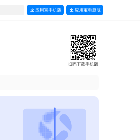
应用宝
手机版
应用宝
电脑版
扫码下载手机版