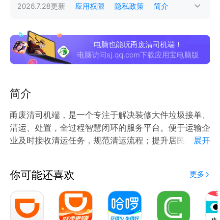
2026.7.28
更新
应用权限
隐私政策
简介
电脑也能玩甬废清司机端！
电脑访问sj.qq.com下载应用宝电脑版
简介
甬废清司机端，是一个专注于解决装修大件垃圾接单、
清运、处置，全过程智慧闭环的服务平台。便于运输企
业及时接收清运任务，规范清运流程；提升居民垃圾清
展开
运体验；随时掌握清运数据等； 致力于加强建筑垃圾
管理，促进源头减量和资源化利用，推进无废城市建
你可能还喜欢
更多
设，保护和改善生态环境。