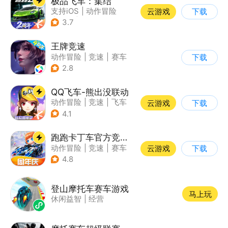
极品飞车：集结
支持iOS
|
动作冒险
云游戏
下载
|
竞速
|
赛车
3.7
王牌竞速
动作冒险
|
竞速
|
赛车
下载
|
漂移
2.8
QQ飞车-熊出没联动
动作冒险
|
竞速
|
飞车
云游戏
下载
|
漂移
4.1
跑跑卡丁车官方竞速版
动作冒险
|
竞速
|
赛车
云游戏
下载
|
跑跑卡丁车
4.8
登山摩托车赛车游戏
马上玩
休闲益智
|
经营