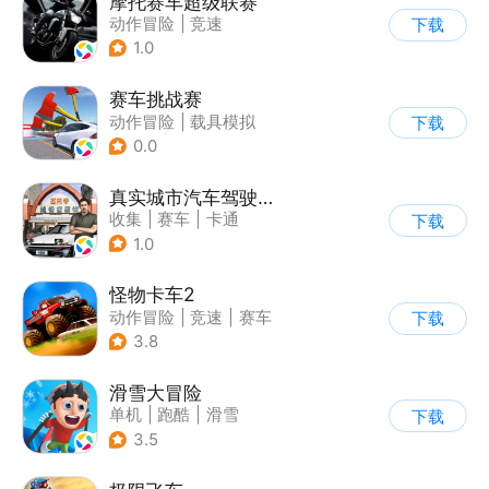
摩托赛车超级联赛
动作冒险
|
竞速
下载
|
摩托车
|
挑战赛
1.0
赛车挑战赛
动作冒险
|
载具模拟
下载
|
汽车
|
写实
0.0
真实城市汽车驾驶3D
收集
|
赛车
|
卡通
下载
|
竞速
1.0
怪物卡车2
动作冒险
|
竞速
|
赛车
下载
|
卡通
3.8
滑雪大冒险
单机
|
跑酷
|
滑雪
下载
|
游道易
3.5