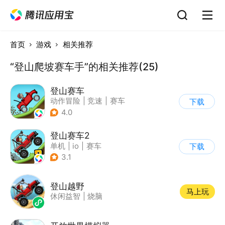
首页
游戏
相关推荐
“登山爬坡赛车手”的相关推荐(25)
登山赛车
动作冒险
|
竞速
|
赛车
下载
|
卡通
4.0
登山赛车2
单机
|
io
|
赛车
下载
|
欧美风
3.1
登山越野
马上玩
休闲益智
|
烧脑