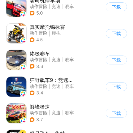
老司机停车场
动作冒险
|
竞速
|
赛车
下载
|
写实
5.0
真实摩托锦标赛
动作冒险
|
模拟
下载
|
摩托车
|
写实
4.5
终极赛车
动作冒险
|
竞速
|
赛车
下载
3.6
狂野飙车9：竞速传奇
动作冒险
|
竞速
|
赛车
下载
|
狂野飙车
3.4
巅峰极速
动作冒险
|
竞速
|
赛车
下载
|
漂移
3.7