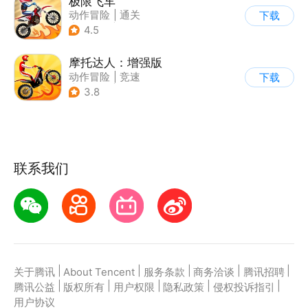
极限飞车
动作冒险
|
通关
下载
|
摩托车
|
横版过关
4.5
摩托达人：增强版
动作冒险
|
竞速
下载
|
摩托车
|
卡通
3.8
联系我们
|
|
|
|
|
关于腾讯
About Tencent
服务条款
商务洽谈
腾讯招聘
|
|
|
|
|
腾讯公益
版权所有
用户权限
隐私政策
侵权投诉指引
用户协议