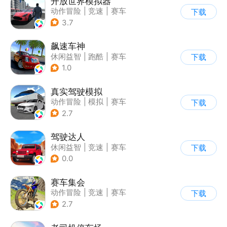
开放世界模拟器
动作冒险
|
竞速
|
赛车
下载
|
开放世界
3.7
飙速车神
休闲益智
|
跑酷
|
赛车
下载
|
漂移
1.0
真实驾驶模拟
动作冒险
|
模拟
|
赛车
下载
|
漂移
2.7
驾驶达人
休闲益智
|
竞速
|
赛车
下载
|
漂移
0.0
赛车集会
动作冒险
|
竞速
|
赛车
下载
|
写实
2.7