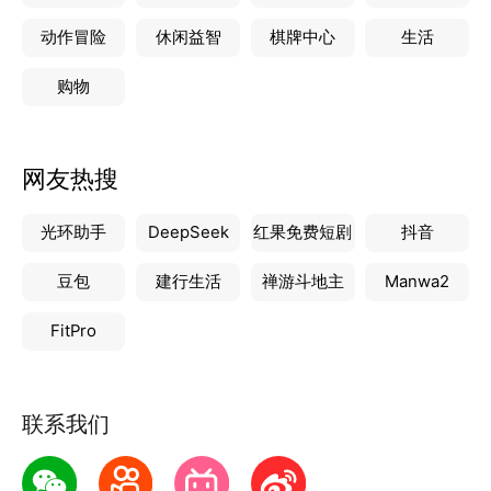
动作冒险
休闲益智
棋牌中心
生活
购物
网友热搜
光环助手
DeepSeek
红果免费短剧
抖音
豆包
建行生活
禅游斗地主
Manwa2
FitPro
联系我们