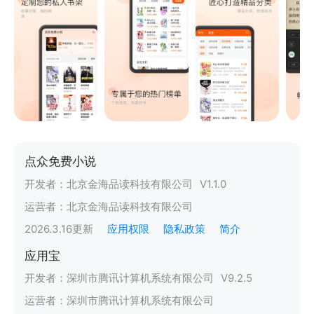
点众免费小说
开发者：
北京金海品读科技有限公司
V
1.1.0
运营者：
北京金海品读科技有限公司
2026.3.16
更新
应用权限
隐私政策
简介
应用宝
开发者：
深圳市腾讯计算机系统有限公司
V
9.2.5
运营者：
深圳市腾讯计算机系统有限公司