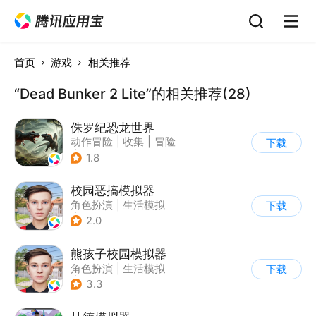
首页
游戏
相关推荐
“Dead Bunker 2 Lite”的相关推荐(28)
侏罗纪恐龙世界
动作冒险
|
收集
|
冒险
下载
|
写实
1.8
校园恶搞模拟器
角色扮演
|
生活模拟
下载
|
写实
2.0
熊孩子校园模拟器
角色扮演
|
生活模拟
下载
|
写实
3.3