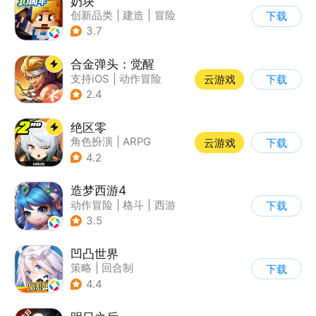
奶块
创新品类
|
建造
|
冒险
下载
|
开放世界
3.7
合金弹头：觉醒
支持iOS
|
动作冒险
云游戏
下载
|
射击
|
街机
2.4
绝区零
角色扮演
|
ARPG
云游戏
下载
|
冒险
|
美少女
4.2
造梦西游4
动作冒险
|
格斗
|
西游
下载
|
横版过关
3.5
凹凸世界
策略
|
回合制
下载
|
动漫改编
|
凹凸世界
4.4