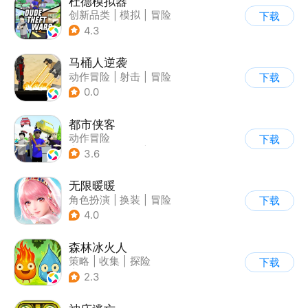
杜德模拟器
创新品类
|
模拟
|
冒险
下载
|
写实
4.3
马桶人逆袭
动作冒险
|
射击
|
冒险
下载
|
像素风
0.0
都市侠客
动作冒险
下载
|
第一人称射击
|
冒险
3.6
|
开放世界
无限暖暖
角色扮演
|
换装
|
冒险
下载
|
开放世界
4.0
森林冰火人
策略
|
收集
|
探险
下载
|
儿童游戏
2.3