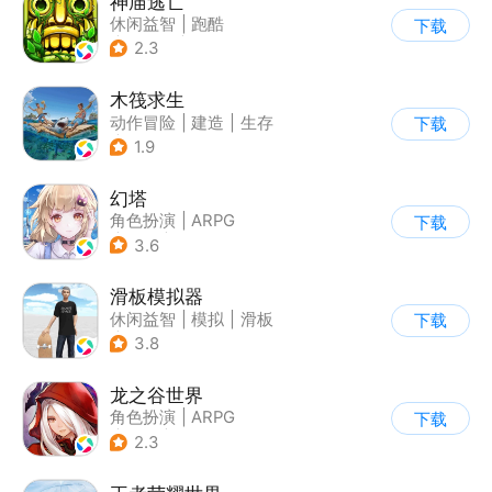
神庙逃亡
休闲益智
|
跑酷
下载
|
欧美风
|
创梦天地
2.3
木筏求生
动作冒险
|
建造
|
生存
下载
|
写实
1.9
幻塔
角色扮演
|
ARPG
下载
|
奇幻
|
开放世界
3.6
滑板模拟器
休闲益智
|
模拟
|
滑板
下载
|
卡通
3.8
龙之谷世界
角色扮演
|
ARPG
下载
|
奇幻
|
开放世界
2.3