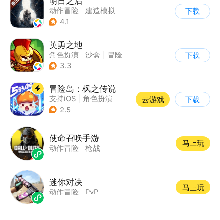
明日之后
动作冒险
|
建造模拟
下载
|
丧尸
|
明日之后
4.1
英勇之地
角色扮演
|
沙盒
|
冒险
下载
|
steam游戏
3.3
冒险岛：枫之传说
支持iOS
|
角色扮演
云游戏
下载
|
放置
|
冒险
2.5
使命召唤手游
马上玩
动作冒险
|
枪战
迷你对决
马上玩
动作冒险
|
PvP