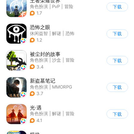
王者荣耀世界
角色扮演
|
PvP
|
冒险
下载
|
开放世界
1.7
恐怖之眼
休闲益智
|
解谜
|
恐怖
下载
|
单机
1.2
被尘封的故事
角色扮演
|
沙盒
|
冒险
下载
|
开放世界
3.4
新盗墓笔记
角色扮演
|
MMORPG
下载
|
冒险
|
盗墓笔记
3.7
光·遇
角色扮演
|
解谜
|
冒险
下载
|
开放世界
4.1