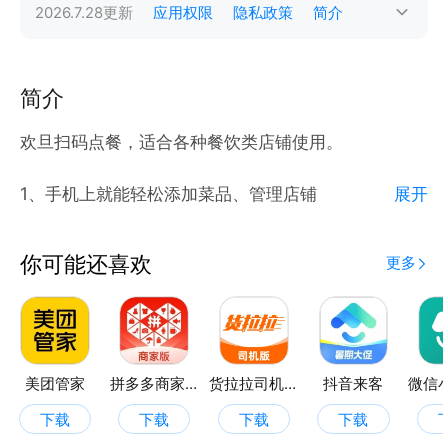
2026.7.28
更新
应用权限
隐私政策
简介
简介
欢旦扫码点餐，适合各种餐饮类店铺使用。
1、手机上就能轻松添加菜品、管理店铺
展开
2、生成点餐二维码，每桌贴一个码，客人扫码自助点
餐
你可能还喜欢
更多
3、服务员可以使用APP帮助客人点菜下单
4、提供排号叫号服务
5、各类营业报表一应俱全
美团管家
拼多多商家版
货拉拉司机版
抖音来客
下载
下载
下载
下载