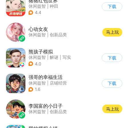
猪猪红包世界
休闲益智
|
种田
下载
|
田园生活
|
积分网赚
4.4
心动女友
马上玩
休闲益智
|
创新品类
熊孩子模拟
休闲益智
|
解谜
|
写实
下载
4.0
强哥的幸福生活
休闲益智
|
店铺经营
下载
|
卡通
|
Q版
1.6
李国富的小日子
马上玩
休闲益智
|
创新品类