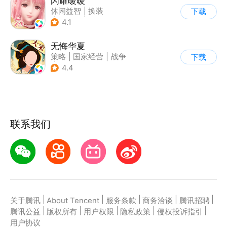
闪耀暖暖
休闲益智
|
换装
下载
|
女性向
|
二次元
4.1
无悔华夏
策略
|
国家经营
|
战争
下载
|
中国风
4.4
联系我们
|
|
|
|
|
关于腾讯
About Tencent
服务条款
商务洽谈
腾讯招聘
|
|
|
|
|
腾讯公益
版权所有
用户权限
隐私政策
侵权投诉指引
用户协议