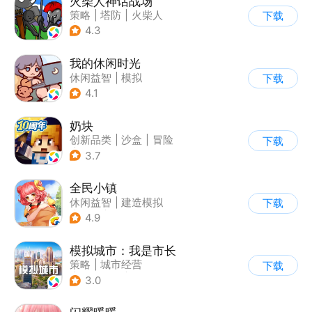
火柴人神话战场
策略
|
塔防
|
火柴人
下载
|
休闲益智
4.3
我的休闲时光
休闲益智
|
模拟
下载
4.1
奶块
创新品类
|
沙盒
|
冒险
下载
|
开放世界
3.7
全民小镇
休闲益智
|
建造模拟
下载
|
卡通
|
腾讯
4.9
模拟城市：我是市长
策略
|
城市经营
下载
|
模拟城市
|
开放世界
3.0