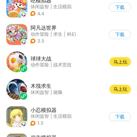
吃模拟器
休闲益智
|
生活模拟
下载
|
美食
|
卡通
4.4
阿凡达世界
动作冒险
|
求生
|
科幻
下载
|
开放世界
3.5
球球大战
马上玩
动作冒险
|
战术竞技
木筏求生
马上玩
休闲益智
|
烧脑
小忍模拟器
休闲益智
|
生活模拟
下载
|
恋爱
|
女性向
1.3