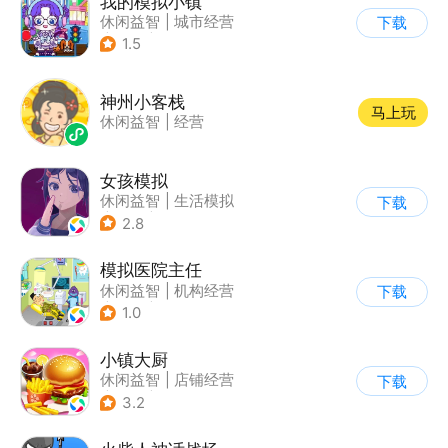
我的模拟小镇
休闲益智
|
城市经营
下载
|
卡通
|
Q版
1.5
神州小客栈
马上玩
休闲益智
|
经营
女孩模拟
休闲益智
|
生活模拟
下载
|
校园
|
卡通
2.8
模拟医院主任
休闲益智
|
机构经营
下载
|
医院
|
儿童游戏
1.0
小镇大厨
休闲益智
|
店铺经营
下载
|
美食
|
卡通
3.2