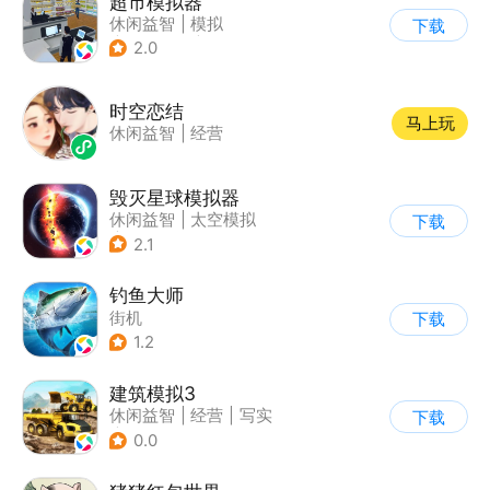
超市模拟器
休闲益智
|
模拟
下载
|
文字游戏
|
经营
2.0
时空恋结
马上玩
休闲益智
|
经营
毁灭星球模拟器
休闲益智
|
太空模拟
下载
|
太空
2.1
钓鱼大师
街机
下载
1.2
建筑模拟3
休闲益智
|
经营
|
写实
下载
|
建造模拟
0.0