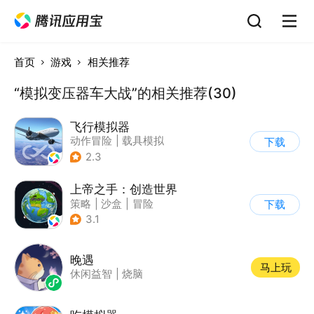
首页
游戏
相关推荐
“模拟变压器车大战”的相关推荐(30)
飞行模拟器
动作冒险
|
载具模拟
下载
|
飞机
|
写实
2.3
上帝之手：创造世界
策略
|
沙盒
|
冒险
下载
|
卡通
3.1
晚遇
马上玩
休闲益智
|
烧脑