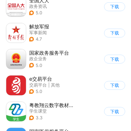
全国人大
政务资讯
下载
5.0
解放军报
军事新闻
下载
4.7
国家政务服务平台
政企业务
下载
5.0
e交易平台
交易平台
|
其他
下载
5.0
粤教翔云数字教材应用平台
学生课堂
下载
3.3