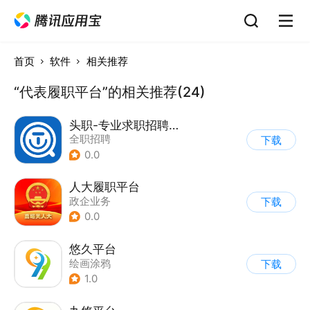
首页
软件
相关推荐
“代表履职平台”的相关推荐(24)
头职-专业求职招聘平台
全职招聘
下载
0.0
人大履职平台
政企业务
下载
0.0
悠久平台
绘画涂鸦
下载
1.0