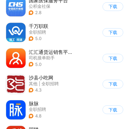
国家医保服务平台
公积金社保
下载
2.8
千万职联
全职招聘
下载
5.0
汇汇通货运销售平台司机端
司机接单助手
下载
5.0
沙县小吃网
其他
|
全职招聘
下载
4.3
脉脉
全职招聘
下载
4.8