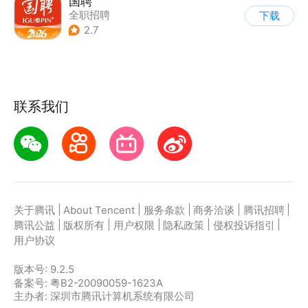
国聘
全职招聘
下载
2.7
联系我们
|
|
|
|
|
关于腾讯
About Tencent
服务条款
商务洽谈
腾讯招聘
|
|
|
|
|
腾讯公益
版权所有
用户权限
隐私政策
侵权投诉指引
用户协议
版本号:
9.2.5
备案号: 粤B2-20090059-1623A
主办者: 深圳市腾讯计算机系统有限公司