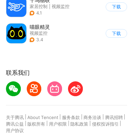
千鸟物联
家居控制
|
视频监控
下载
4.1
喵眼精灵
视频监控
下载
3.4
联系我们
|
|
|
|
|
关于腾讯
About Tencent
服务条款
商务洽谈
腾讯招聘
|
|
|
|
|
腾讯公益
版权所有
用户权限
隐私政策
侵权投诉指引
用户协议