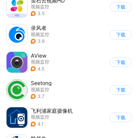
萤石云视频HD
视频监控
下载
3.5
录风者
视频监控
下载
3.6
AView
视频监控
下载
4.5
Seetong
视频监控
下载
3.7
飞利浦家庭摄像机
视频监控
下载
4.1