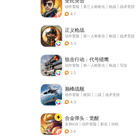
全民突击
动作冒险
|
第三人称射击
|
枪战
|
战术竞技
4.7
正义枪战
动作冒险
|
第一人称射击
|
枪战
|
战术竞技
3.3
狙击行动：代号猎鹰
动作冒险
|
第一人称射击
|
枪战
|
写实
2.3
巅峰战舰
动作冒险
|
模拟
|
二战
|
战术竞技
4.3
合金弹头：觉醒
支持iOS
|
动作冒险
|
射击
|
街机
2.4