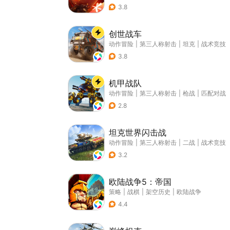
3.8
创世战车
动作冒险
|
第三人称射击
|
坦克
|
战术竞技
3.8
机甲战队
动作冒险
|
第三人称射击
|
枪战
|
匹配对战
2.8
坦克世界闪击战
动作冒险
|
第三人称射击
|
二战
|
战术竞技
3.2
欧陆战争5：帝国
策略
|
战棋
|
架空历史
|
欧陆战争
4.4