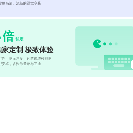
你更高清、流畅的视觉享受
5
倍
稳定
独家定制 极致体验
定性、响应速度，远超传统模拟器
OS/安卓，多账号登录与互通