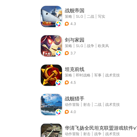
战舰帝国
策略
|
SLG
|
二战
|
写实
4.3
剑与家园
策略
|
SLG
|
战争
|
欧美风
3.7
坦克前线
策略
|
即时战略
|
军事
|
战术竞技
4.5
战舰猎手
动作冒险
|
射击
|
二战
|
战术竞技
4.0
华清飞扬全民坦克联盟游戏软件v1
动作冒险
|
射击
|
战争
|
战术竞技