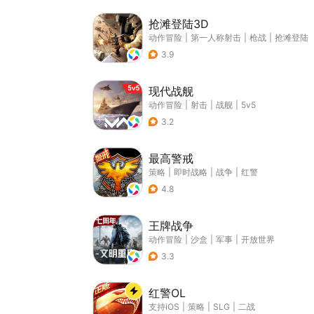
抢滩登陆3D
动作冒险
|
第一人称射击
|
枪战
|
抢滩登陆
3.9
现代战舰
动作冒险
|
射击
|
战舰
|
5v5
3.2
最高警戒
策略
|
即时战略
|
战争
|
红警
4.8
王牌战争
动作冒险
|
沙盒
|
军事
|
开放世界
3.3
红警OL
支持iOS
|
策略
|
SLG
|
二战