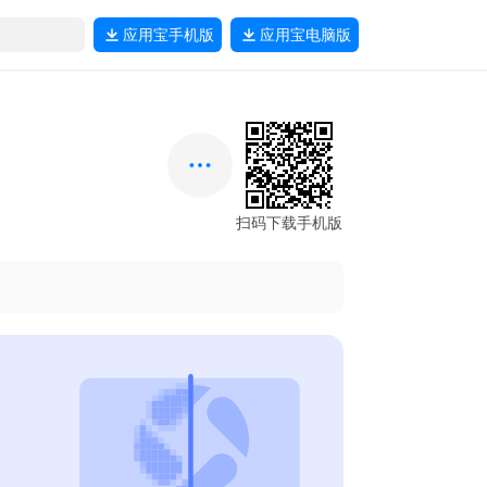
应用宝
手机版
应用宝
电脑版
扫码下载手机版