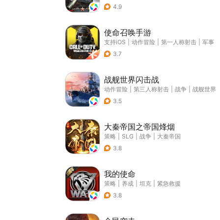
4.9
使命召唤手游
支持iOS
|
动作冒险
|
第一人称射击
|
军事
3.7
战舰世界闪击战
动作冒险
|
第三人称射击
|
战争
|
战舰世界
3.5
大秦帝国之帝国烽烟
策略
|
SLG
|
战争
|
大秦帝国
3.8
我的使命
策略
|
养成
|
坦克
|
紧急救援
3.8