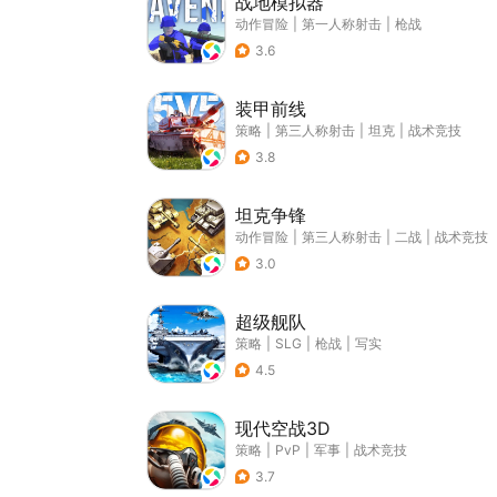
战地模拟器
动作冒险
|
第一人称射击
|
枪战
3.6
装甲前线
策略
|
第三人称射击
|
坦克
|
战术竞技
3.8
坦克争锋
动作冒险
|
第三人称射击
|
二战
|
战术竞技
3.0
超级舰队
策略
|
SLG
|
枪战
|
写实
4.5
现代空战3D
策略
|
PvP
|
军事
|
战术竞技
3.7