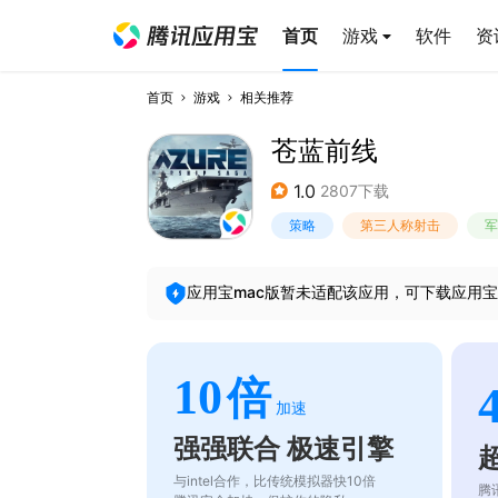
首页
游戏
软件
资
首页
游戏
相关推荐
苍蓝前线
1.0
2807下载
策略
第三人称射击
军
应用宝mac版暂未适配该应用，可下载应用宝
10
倍
加速
强强联合 极速引擎
与intel合作，比传统模拟器快10倍
腾