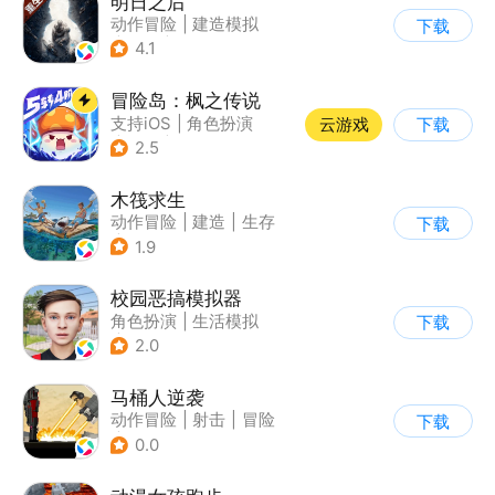
明日之后
动作冒险
|
建造模拟
下载
|
丧尸
|
明日之后
4.1
冒险岛：枫之传说
支持iOS
|
角色扮演
云游戏
下载
|
放置
|
冒险
2.5
木筏求生
动作冒险
|
建造
|
生存
下载
|
写实
1.9
校园恶搞模拟器
角色扮演
|
生活模拟
下载
|
写实
2.0
马桶人逆袭
动作冒险
|
射击
|
冒险
下载
|
像素风
0.0