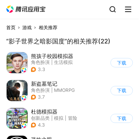
首页
游戏
相关推荐
“影子世界之暗影国度”的相关推荐(22)
熊孩子校园模拟器
角色扮演
|
生活模拟
下载
|
写实
3.3
新盗墓笔记
角色扮演
|
MMORPG
下载
|
冒险
|
盗墓笔记
3.7
杜德模拟器
创新品类
|
模拟
|
冒险
下载
|
写实
4.3