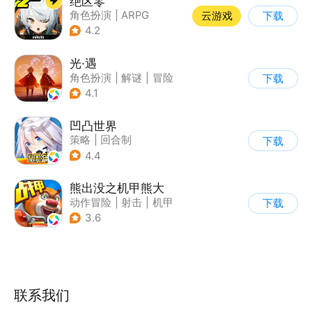
绝区零
角色扮演
|
ARPG
云游戏
下载
|
冒险
|
美少女
4.2
光·遇
角色扮演
|
解谜
|
冒险
下载
|
开放世界
4.1
凹凸世界
策略
|
回合制
下载
|
动漫改编
|
凹凸世界
4.4
熊出没之机甲熊大
动作冒险
|
射击
|
机甲
下载
|
熊出没
3.6
联系我们