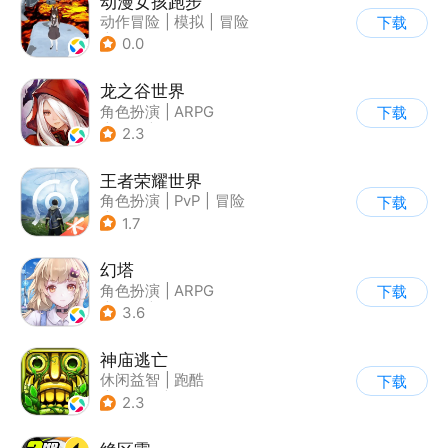
动漫女孩跑步
动作冒险
|
模拟
|
冒险
下载
|
二次元
0.0
龙之谷世界
角色扮演
|
ARPG
下载
|
奇幻
|
开放世界
2.3
王者荣耀世界
角色扮演
|
PvP
|
冒险
下载
|
开放世界
1.7
幻塔
角色扮演
|
ARPG
下载
|
奇幻
|
开放世界
3.6
神庙逃亡
休闲益智
|
跑酷
下载
|
欧美风
|
创梦天地
2.3