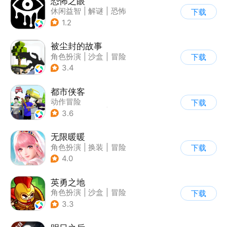
恐怖之眼
休闲益智
|
解谜
|
恐怖
下载
|
单机
1.2
被尘封的故事
角色扮演
|
沙盒
|
冒险
下载
|
开放世界
3.4
都市侠客
动作冒险
下载
|
第一人称射击
|
冒险
3.6
|
开放世界
无限暖暖
角色扮演
|
换装
|
冒险
下载
|
开放世界
4.0
英勇之地
角色扮演
|
沙盒
|
冒险
下载
|
steam游戏
3.3