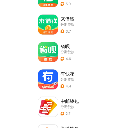
5.0
来借钱
分期贷款
3.7
省呗
分期贷款
4.6
有钱花
分期贷款
4.4
中邮钱包
分期贷款
2.7