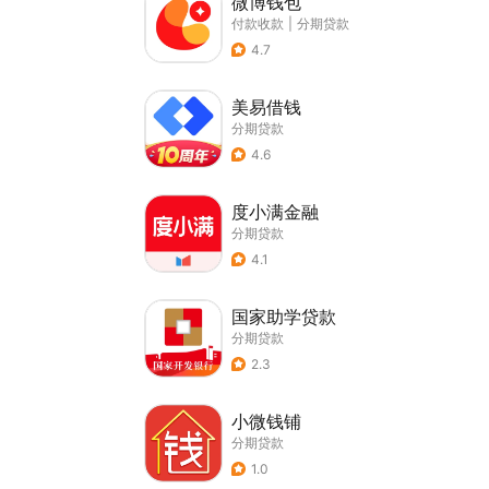
微博钱包
付款收款
|
分期贷款
4.7
美易借钱
分期贷款
4.6
度小满金融
分期贷款
4.1
国家助学贷款
分期贷款
2.3
小微钱铺
分期贷款
1.0