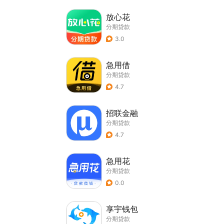
放心花
分期贷款
3.0
急用借
分期贷款
4.7
招联金融
分期贷款
4.7
急用花
分期贷款
0.0
享宇钱包
分期贷款