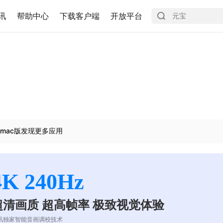
讯
帮助中心
下载客户端
开放平台
mac版发现更多应用
4K 240Hz
超清画质 超高帧率 极致视觉体验
讯独家智能音画调校技术