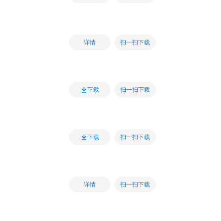
扫一扫下载
详情
扫一扫下载
下载
扫一扫下载
下载
扫一扫下载
详情