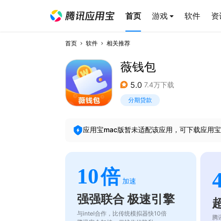
首页
游戏
软件
资
首页
软件
相关推荐
薇钱包
5.0
7.4万下载
分期贷款
应用宝mac版暂未适配该应用，可下载应用宝
10
倍
加速
强强联合 极速引擎
与intel合作，比传统模拟器快10倍
腾