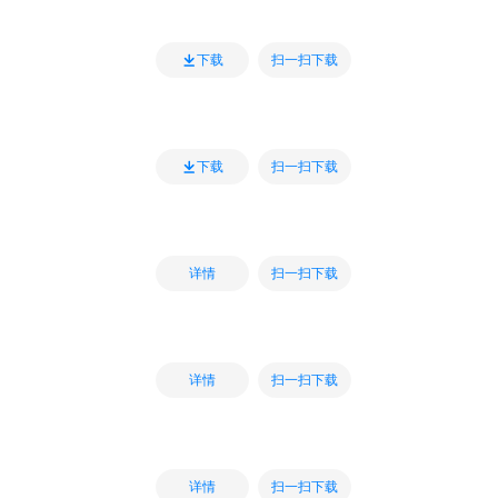
扫一扫下载
下载
扫一扫下载
下载
扫一扫下载
详情
扫一扫下载
详情
扫一扫下载
详情