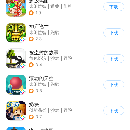
超级玛丽
休闲益智
|
通关
|
街机
下载
|
儿童游戏
1.9
神庙逃亡
休闲益智
|
跑酷
下载
|
欧美风
|
创梦天地
2.3
被尘封的故事
角色扮演
|
沙盒
|
冒险
下载
|
开放世界
3.4
滚动的天空
休闲益智
|
跑酷
下载
|
女性向
|
清新
3.8
奶块
创新品类
|
沙盒
|
冒险
下载
|
开放世界
3.7