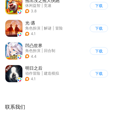
熊出没之熊大快跑
休闲益智
|
竞速
下载
|
动漫改编
|
熊出没
3.8
光·遇
角色扮演
|
解谜
|
冒险
下载
|
开放世界
4.1
凹凸世界
角色扮演
|
回合制
下载
|
动漫改编
|
凹凸世界
4.4
明日之后
动作冒险
|
建造模拟
下载
|
丧尸
|
明日之后
4.1
联系我们