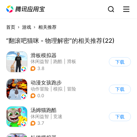
首页
游戏
相关推荐
“翻滚吧猫咪 - 物理解密”的相关推荐(22)
滑板模拟器
休闲益智
|
跑酷
|
滑板
下载
|
卡通
3.8
动漫女孩跑步
动作冒险
|
模拟
|
冒险
下载
|
日系
0.0
汤姆猫跑酷
休闲益智
|
竞速
下载
|
汤姆猫
|
卡通
3.7