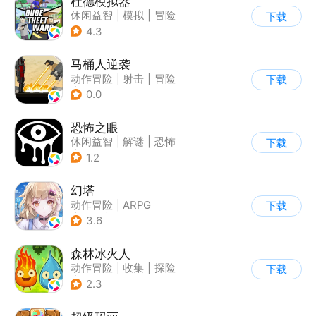
杜德模拟器
休闲益智
|
模拟
|
冒险
下载
|
写实
4.3
马桶人逆袭
动作冒险
|
射击
|
冒险
下载
|
像素风
0.0
恐怖之眼
休闲益智
|
解谜
|
恐怖
下载
|
单机
1.2
幻塔
动作冒险
|
ARPG
下载
|
奇幻
|
开放世界
3.6
森林冰火人
动作冒险
|
收集
|
探险
下载
|
儿童游戏
2.3