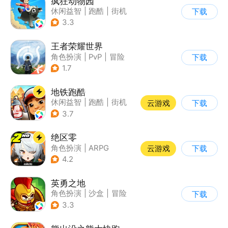
疯狂动物园
休闲益智
|
跑酷
|
街机
下载
|
像素风
3.3
王者荣耀世界
角色扮演
|
PvP
|
冒险
下载
|
开放世界
1.7
地铁跑酷
休闲益智
|
跑酷
|
街机
云游戏
下载
|
创梦天地
3.7
绝区零
角色扮演
|
ARPG
云游戏
下载
|
冒险
|
美少女
4.2
英勇之地
角色扮演
|
沙盒
|
冒险
下载
|
steam游戏
3.3