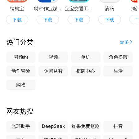
钢构宝
特种作业煤矿安全作业聚题库
宝宝交通工具认知
滴滴
滴
下载
下载
下载
下载
热门分类
更多
可预约
视频
单机
角色扮演
动作冒险
休闲益智
棋牌中心
生活
购物
网友热搜
光环助手
DeepSeek
红果免费短剧
抖音