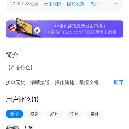
2026.7.28
更新
应用权限
隐私政策
简介
电脑也能玩民途城市司机！
电脑访问sj.qq.com下载应用宝电脑版
简介
【产品特色】
接单无忧：清晰接送，操作简捷，掌握全程
展开
福利丰厚：免佣福利，轻松赚钱，收入不愁
用户评论(
1
)
多平台订单：订单稳定，可接听多渠道订单
全部
最新
好评
中评
差评
本产品致力于为司机打造智能派单、轻松上手、接单靠
思著