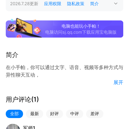
2026.7.28
更新
应用权限
隐私政策
简介
电脑也能玩小手帕！
电脑访问sj.qq.com下载应用宝电脑版
简介
在小手帕，你可以通过文字、语音、视频等多种方式与
异性聊天互动，
展开
你可根据自己的偏好，选择视频通话或文字的互动方式
建立联系，彼此倾诉心事，彼此陪伴，通过消息管理功
用户评论(
1
)
能保持长期联系。
总有你喜欢的TA，一起来在线邂逅聊天吧。
全部
最新
好评
中评
差评
主要功能：
军师1