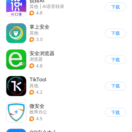
说得AI
其他
|
AI语音转录
下载
|
相机
4.8
掌上安全
其他
下载
3.0
安全浏览器
浏览器
下载
4.8
TikTool
其他
下载
4.2
微安全
效率办公
下载
4.5