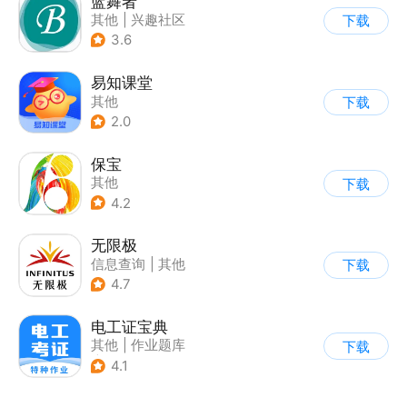
蓝舞者
其他
|
兴趣社区
下载
3.6
易知课堂
其他
下载
2.0
保宝
其他
下载
4.2
无限极
信息查询
|
其他
下载
4.7
电工证宝典
其他
|
作业题库
下载
|
知识共享
4.1