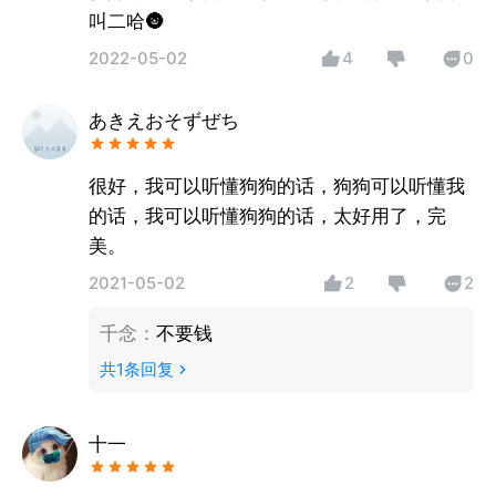
叫二哈🌚
2022-05-02
4
0
あきえおそずぜち
很好，我可以听懂狗狗的话，狗狗可以听懂我
的话，我可以听懂狗狗的话，太好用了，完
美。
2021-05-02
2
2
千念
：
不要钱
共
1
条回复
十一