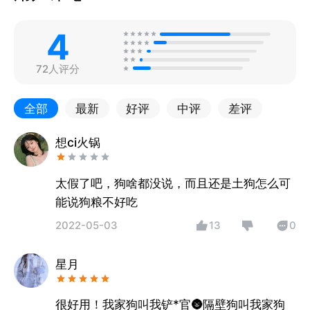
4
72人评分
全部
最新
好评
中评
差评
想ci火锅
太假了吧，狗啥都没说，而且还是土狗怎么可
能说狗粮不好吃
2022-05-03
13
0
星月
很好用！我家狗叫我铲*官🌚隔壁狗叫我家狗