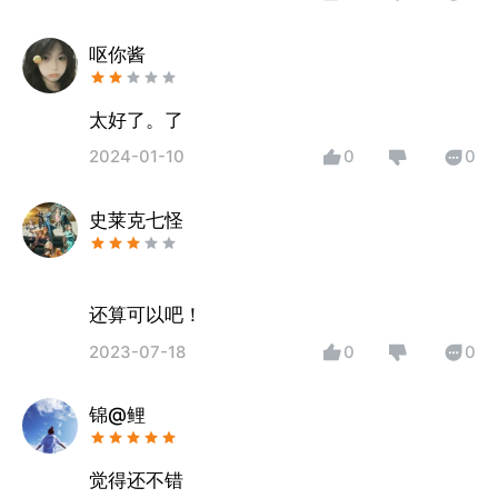
呕你酱
太好了。了
2024-01-10
0
0
史莱克七怪
还算可以吧！
2023-07-18
0
0
锦@鲤
觉得还不错