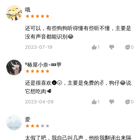
哦
还可以，有些狗狗听得懂有些听不懂，主要是
没有声音都能识别😂
2023-07-19
1
0
ᵒ椿屋小奈-💤💬
还是很喜欢🌚🌝，主要是免费的✌️，狗仔😂说
它想吃肉🥩
2023-04-09
1
0
爱
太假了吧，我自己叫几声，他给我翻译出来隔