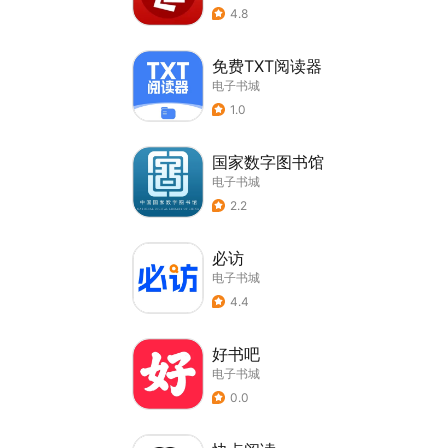
4.8
免费TXT阅读器
电子书城
1.0
国家数字图书馆
电子书城
2.2
必访
电子书城
4.4
好书吧
电子书城
0.0