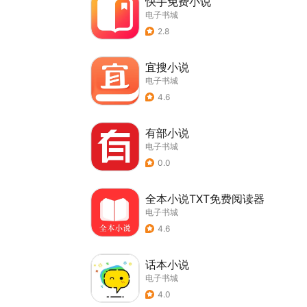
快手免费小说
电子书城
2.8
宜搜小说
电子书城
4.6
有部小说
电子书城
0.0
全本小说TXT免费阅读器
电子书城
4.6
话本小说
电子书城
4.0