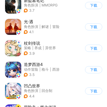
新盗墓笔记
角色扮演
|
MMORPG
下载
|
冒险
|
盗墓笔记
3.7
光·遇
角色扮演
|
解谜
|
冒险
下载
|
开放世界
4.1
杖剑传说
策略
|
养成
|
异世界
下载
|
二次元
3.9
造梦西游4
动作冒险
|
格斗
|
西游
下载
|
横版过关
3.5
凹凸世界
角色扮演
|
回合制
下载
|
动漫改编
|
凹凸世界
4.4