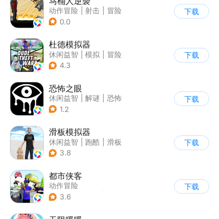
马桶人逆袭
动作冒险
|
射击
|
冒险
下载
|
像素风
0.0
杜德模拟器
休闲益智
|
模拟
|
冒险
下载
|
写实
4.3
恐怖之眼
休闲益智
|
解谜
|
恐怖
下载
|
单机
1.2
滑板模拟器
休闲益智
|
跑酷
|
滑板
下载
|
卡通
3.8
都市侠客
动作冒险
下载
|
第一人称射击
|
冒险
3.6
|
开放世界