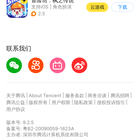
冒险岛：枫之传说
支持iOS
|
角色扮演
云游戏
下载
|
放置
|
冒险
2.5
联系我们
|
|
|
|
|
关于腾讯
About Tencent
服务条款
商务洽谈
腾讯招聘
|
|
|
|
|
腾讯公益
版权所有
用户权限
隐私政策
侵权投诉指引
用户协议
版本号:
9.2.5
备案号: 粤B2-20090059-1623A
主办者: 深圳市腾讯计算机系统有限公司