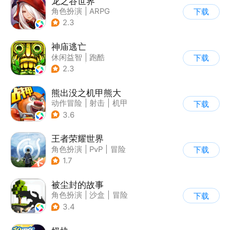
龙之谷世界
角色扮演
|
ARPG
下载
|
奇幻
|
开放世界
2.3
神庙逃亡
休闲益智
|
跑酷
下载
|
欧美风
|
创梦天地
2.3
熊出没之机甲熊大
动作冒险
|
射击
|
机甲
下载
|
熊出没
3.6
王者荣耀世界
角色扮演
|
PvP
|
冒险
下载
|
开放世界
1.7
被尘封的故事
角色扮演
|
沙盒
|
冒险
下载
|
开放世界
3.4