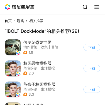
首页
游戏
相关推荐
“iBOLT DockMode”的相关推荐(29)
侏罗纪恐龙世界
动作冒险
|
收集
|
冒险
下载
|
写实
1.8
校园恶搞模拟器
角色扮演
|
生活模拟
下载
|
写实
2.0
熊孩子校园模拟器
角色扮演
|
生活模拟
下载
|
写实
3.3