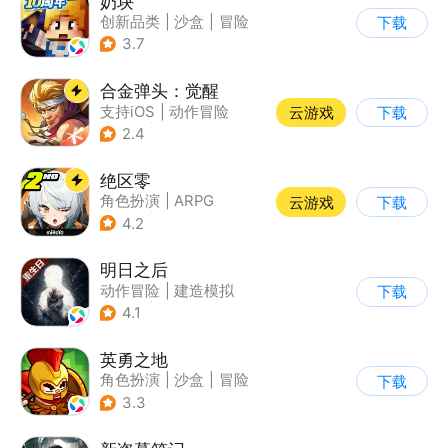
奶块
创新品类
|
沙盒
|
冒险
下载
|
开放世界
3.7
合金弹头：觉醒
支持iOS
|
动作冒险
云游戏
下载
|
射击
|
街机
2.4
绝区零
角色扮演
|
ARPG
云游戏
下载
|
冒险
|
美少女
4.2
明日之后
动作冒险
|
建造模拟
下载
|
丧尸
|
明日之后
4.1
英勇之地
角色扮演
|
沙盒
|
冒险
下载
|
steam游戏
3.3