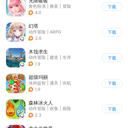
无限暖暖
角色扮演
|
换装
|
冒险
下载
|
开放世界
4.0
幻塔
动作冒险
|
ARPG
下载
|
奇幻
|
开放世界
3.6
木筏求生
动作冒险
|
建造
|
生存
下载
|
写实
1.9
超级玛丽
休闲益智
|
通关
|
街机
下载
|
儿童游戏
1.9
森林冰火人
动作冒险
|
收集
|
探险
下载
|
儿童游戏
2.3