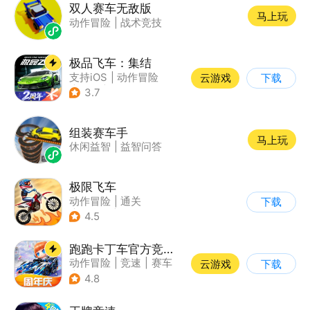
双人赛车无敌版
马上玩
动作冒险
|
战术竞技
极品飞车：集结
支持iOS
|
动作冒险
云游戏
下载
|
竞速
|
赛车
3.7
组装赛车手
马上玩
休闲益智
|
益智问答
极限飞车
动作冒险
|
通关
下载
|
摩托车
|
横版过关
4.5
跑跑卡丁车官方竞速版
动作冒险
|
竞速
|
赛车
云游戏
下载
|
跑跑卡丁车
4.8