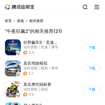
首页
游戏
相关推荐
“午夜狂飙2”的相关推荐(21)
狂野飙车9：竞速传奇
动作冒险
|
竞速
|
赛车
下载
|
狂野飙车
3.4
真实驾驶模拟
动作冒险
|
模拟
|
赛车
下载
|
漂移
2.7
真实摩托锦标赛
动作冒险
|
模拟
下载
|
摩托车
|
写实
4.5