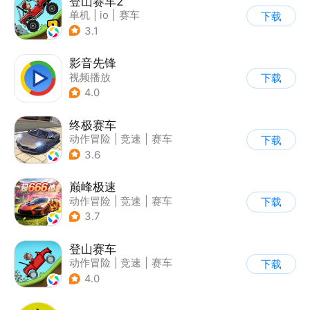
登山赛车2
单机
|
io
|
赛车
下载
|
欧美风
3.1
影音先锋
视频播放
下载
4.0
终极赛车
动作冒险
|
竞速
|
赛车
下载
3.6
巅峰极速
动作冒险
|
竞速
|
赛车
下载
|
漂移
3.7
登山赛车
动作冒险
|
竞速
|
赛车
下载
|
卡通
4.0