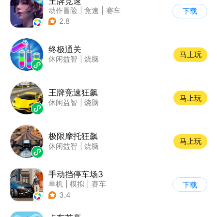
王牌竞速
动作冒险
|
竞速
|
赛车
下载
|
漂移
2.8
终极通关
马上玩
休闲益智
|
烧脑
王牌竞速狂飙
马上玩
休闲益智
|
烧脑
极限摩托狂飙
马上玩
休闲益智
|
烧脑
手动挡停车场3
单机
|
模拟
|
赛车
下载
|
开放世界
3.4