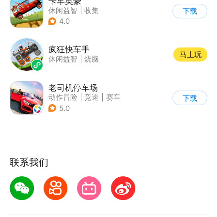
卡车英豪
休闲益智
|
收集
下载
4.0
疯狂快车手
马上玩
休闲益智
|
烧脑
老司机停车场
动作冒险
|
竞速
|
赛车
下载
|
写实
5.0
联系我们