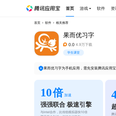
首页
游戏
软件
资
首页
软件
相关推荐
果而优习字
0.0
4.9万下载
学生课堂
果而优习字
为手机应用，需先安装腾讯应用宝
10
倍
加速
强强联合 极速引擎
与intel合作，比传统模拟器快10倍
腾