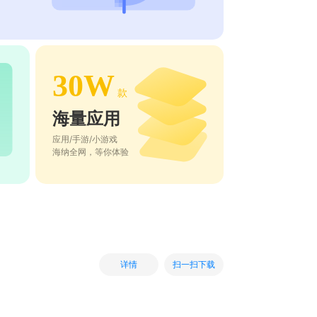
30W
款
海量应用
应用/手游/小游戏
海纳全网，等你体验
扫一扫下载
详情