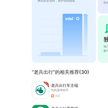
腾讯安全加持，保护你的隐私
给
独
账
“老兵出行”的相关推荐(30)
老兵出行车主端
司机接单助手
0.0