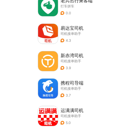
老兵出行乘客端
打车拼车
0.0
易达宝司机
司机接单助手
4.3
新赤湾司机
司机接单助手
3.9
携程司导端
司机接单助手
3.7
运满满司机
司机接单助手
5.0