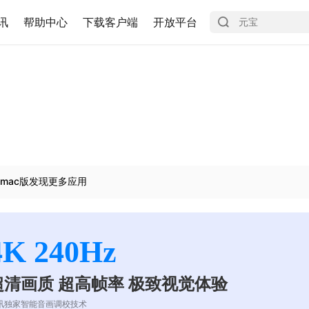
讯
帮助中心
下载客户端
开放平台
mac版发现更多应用
4K 240Hz
超清画质 超高帧率 极致视觉体验
讯独家智能音画调校技术