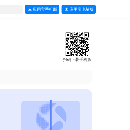
应用宝
手机版
应用宝
电脑版
扫码下载手机版