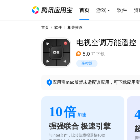
首页
游戏
软件
资
首页
软件
相关推荐
电视空调万能遥控
5.0
71下载
遥控器
应用宝mac版暂未适配该应用，可下载应用宝
10
倍
加速
强强联合 极速引擎
与intel合作，比传统模拟器快10倍
腾