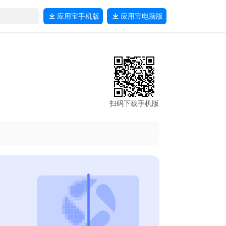
应用宝
手机版
应用宝
电脑版
扫码下载手机版