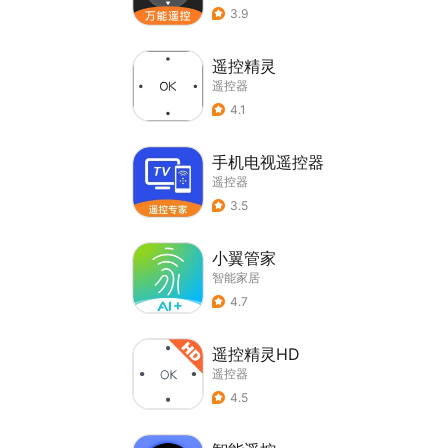
3.9
遥控精灵
遥控器
4.1
手机电视遥控器
遥控器
3.5
小翼管家
智能家居
4.7
遥控精灵HD
遥控器
4.5