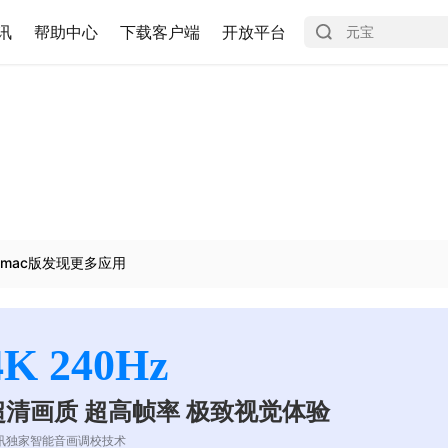
讯
帮助中心
下载客户端
开放平台
mac版发现更多应用
4K 240Hz
超清画质 超高帧率 极致视觉体验
讯独家智能音画调校技术