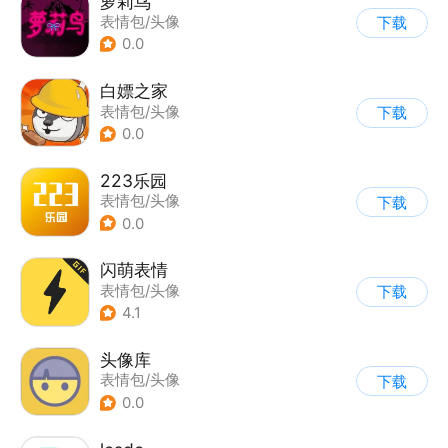
萝莉鸟
表情包/头像
下载
0.0
白嫖之家
表情包/头像
下载
0.0
223乐园
表情包/头像
下载
0.0
闪萌表情
表情包/头像
下载
4.1
头像库
表情包/头像
下载
0.0