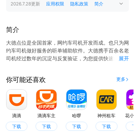
2026.7.28
更新
应用权限
隐私政策
简介
简介
大德点位是全国首家，网约车司机开发而成。也只为网
约车司机做好服务的听单辅助软件。大德携手百余名老
司机经过数年的沉淀与反复验证，为您提供快速接单，
展开
有效脱困，全面覆盖本地的所有听单点位，减少空驶，
极限增加您的日收入。
你可能还喜欢
更多
滴滴
滴滴车主
哈啰
神州租车
花小
下载
下载
下载
下载