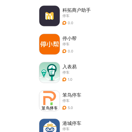
科拓商户助手
停车
0.0
停小帮
停车
0.0
入表易
停车
1.0
笨鸟停车
停车
5.0
港城停车
停车