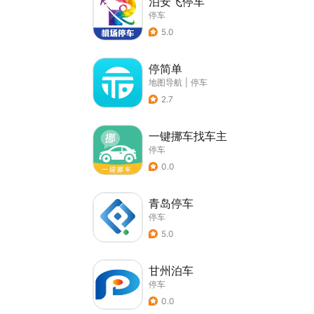
泊安飞停车
停车
5.0
停简单
地图导航
|
停车
2.7
一键挪车找车主
停车
0.0
青岛停车
停车
5.0
甘州泊车
停车
0.0