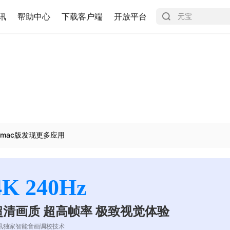
讯
帮助中心
下载客户端
开放平台
mac版发现更多应用
4K 240Hz
超清画质 超高帧率 极致视觉体验
讯独家智能音画调校技术