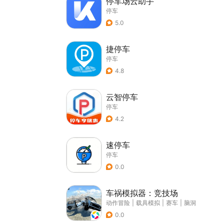
停车场云助手
停车
5.0
捷停车
停车
4.8
云智停车
停车
4.2
速停车
停车
0.0
车祸模拟器：竞技场
动作冒险
|
载具模拟
|
赛车
|
脑洞
0.0