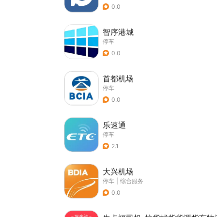
0.0
智序港城
停车
0.0
首都机场
停车
0.0
乐速通
停车
2.1
大兴机场
停车
|
综合服务
0.0