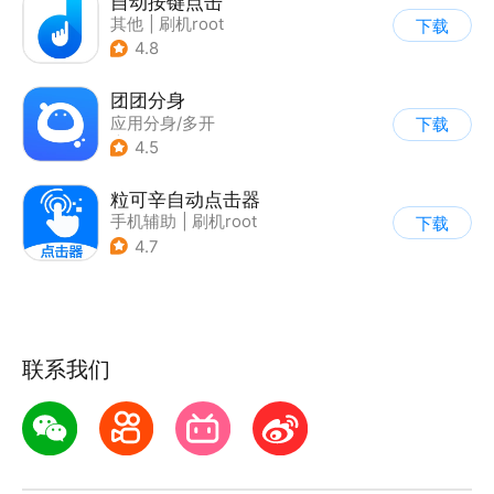
自动按键点击
其他
|
刷机root
下载
4.8
团团分身
应用分身/多开
下载
|
刷机root
4.5
粒可辛自动点击器
手机辅助
|
刷机root
下载
4.7
联系我们