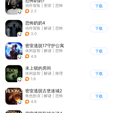
恐怖奶奶7
动作冒险
|
密室
|
恐怖
下载
|
恐怖奶奶
2.3
恐怖奶奶4
动作冒险
|
解谜
|
恐怖
下载
|
恐怖奶奶
3.0
密室逃脱17守护公寓
休闲益智
|
解谜
|
恐怖
下载
|
密室逃脱
4.9
未上锁的房间
休闲益智
|
解谜
|
推理
下载
|
端游移植
1.9
密室逃脱古堡迷城2
角色扮演
|
解谜
|
恐怖
下载
|
密室逃脱
4.9