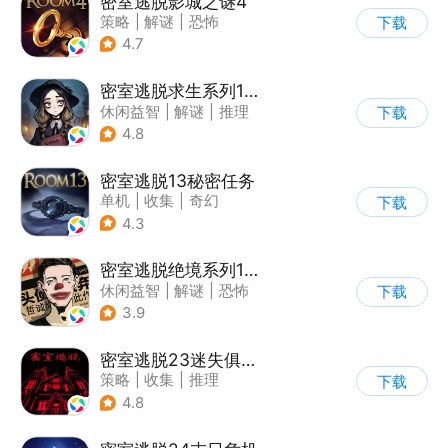
密室逃脱影城之谜4
策略
|
解谜
|
恐怖
下载
|
密室逃脱
4.7
密室逃脱求生系列1极地冒险
休闲益智
|
解谜
|
推理
下载
|
密室逃脱
4.8
密室逃脱13秘密任务
单机
|
收集
|
奇幻
下载
|
密室逃脱
4.3
密室逃脱绝境系列11游乐园
休闲益智
|
解谜
|
恐怖
下载
|
密室逃脱
3.9
密室逃脱23迷失俱乐部
策略
|
收集
|
推理
下载
|
密室逃脱
4.8