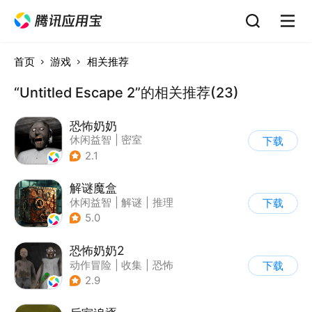
首页
游戏
相关推荐
“Untitled Escape 2”的相关推荐(23)
恐怖奶奶
休闲益智
|
密室
下载
|
恐怖奶奶
|
单机
2.1
解谜魔盒
休闲益智
|
解谜
|
推理
下载
|
烧脑
5.0
恐怖奶奶2
动作冒险
|
收集
|
恐怖
下载
|
恐怖奶奶
2.9