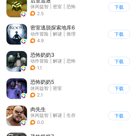
后室追逐
休闲益智
|
密室
|
恐怖
下载
|
卡通
2.5
密室逃脱探索地库6
动作冒险
|
解谜
|
推理
下载
|
欧美风
4.9
恐怖奶奶3
动作冒险
|
解谜
|
恐怖
下载
|
恐怖奶奶
1.1
恐怖奶奶5
休闲益智
|
密室
下载
|
恐怖奶奶
|
单机
2.1
肉先生
休闲益智
|
解谜
|
生存
下载
|
卡通
0.0