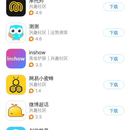
摩托邦
兴趣社区
下载
4.9
测测
兴趣社区
|
运势测算
下载
4.6
inshow
美妆护肤
|
兴趣社区
下载
3.5
网易小蜜蜂
兴趣社区
下载
1.4
微博超话
兴趣社区
下载
|
综合社区/论坛
2.5