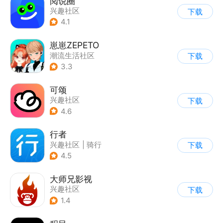
阅说圈
兴趣社区
下载
4.1
崽崽ZEPETO
潮流生活社区
下载
|
表情包/头像
3.3
可颂
兴趣社区
下载
4.6
行者
兴趣社区
|
骑行
下载
4.5
大师兄影视
兴趣社区
下载
1.4