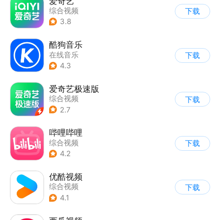
爱奇艺
综合视频
下载
3.8
酷狗音乐
在线音乐
下载
4.3
爱奇艺极速版
综合视频
下载
2.7
哔哩哔哩
综合视频
下载
4.2
优酷视频
综合视频
下载
4.1