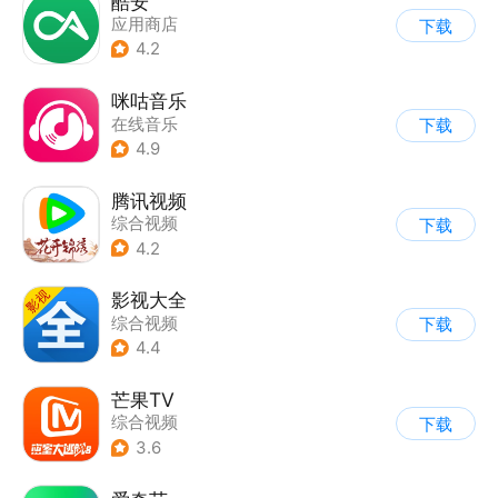
酷安
应用商店
下载
4.2
咪咕音乐
在线音乐
下载
4.9
腾讯视频
综合视频
下载
4.2
影视大全
综合视频
下载
4.4
芒果TV
综合视频
下载
3.6