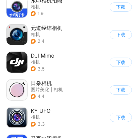
水印相机拍照
相机
下载
1.9
元道经纬相机
相机
下载
2.4
DJI Mimo
相机
下载
3.5
日杂相机
图片美化
|
相机
下载
|
拼图/美化
4.4
KY UFO
相机
下载
3.3