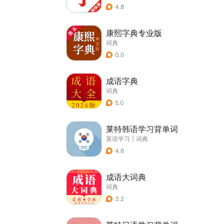
4.8
康熙字典专业版
词典
0.0
成语字典
词典
5.0
莱特韩语学习背单词
英语学习
|
词典
4.6
成语大词典
词典
3.2