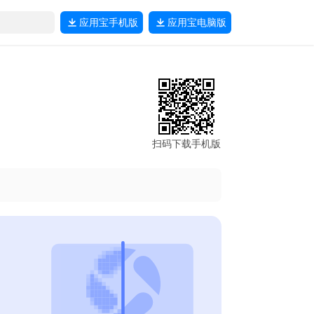
应用宝
手机版
应用宝
电脑版
扫码下载手机版