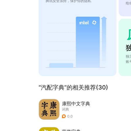
腾讯安全加持，保护你的隐私
给
独
账
“汽配字典”的相关推荐(30)
康熙中文字典
词典
0.0