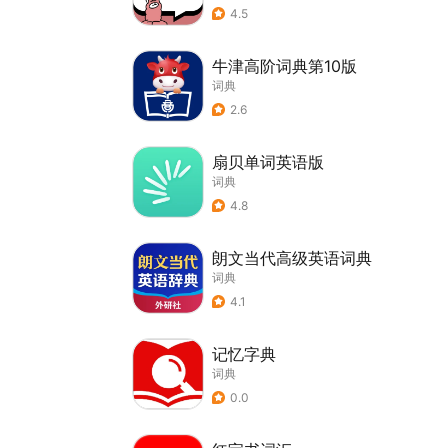
4.5
牛津高阶词典第10版
词典
2.6
扇贝单词英语版
词典
4.8
朗文当代高级英语词典
词典
4.1
记忆字典
词典
0.0