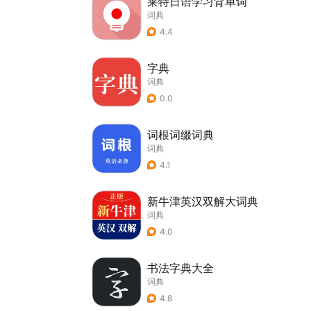
莱特日语学习背单词
词典
4.4
字典
词典
0.0
词根词缀词典
词典
4.1
新牛津英汉双解大词典
词典
4.0
书法字典大全
词典
4.8