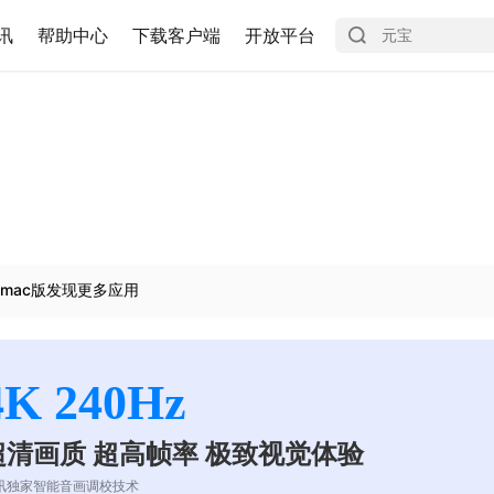
讯
帮助中心
下载客户端
开放平台
mac版发现更多应用
4K 240Hz
超清画质 超高帧率 极致视觉体验
讯独家智能音画调校技术