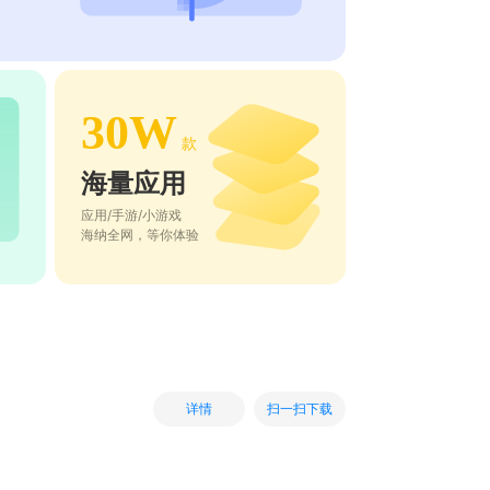
30W
款
海量应用
应用/手游/小游戏
海纳全网，等你体验
扫一扫下载
详情