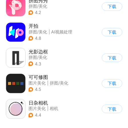
拼图秀秀
拼图/美化
下载
4.2
开拍
拼图/美化
|
AI视频处理
下载
4.8
光影边框
拼图/美化
下载
4.3
可可修图
图片美化
|
拼图/美化
下载
4.5
日杂相机
图片美化
|
相机
下载
|
拼图/美化
4.4