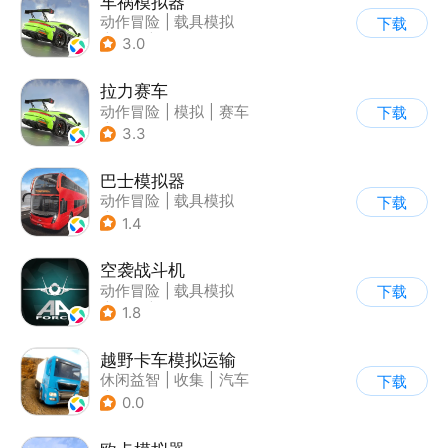
车祸模拟器
动作冒险
|
载具模拟
下载
|
汽车
|
写实
3.0
拉力赛车
动作冒险
|
模拟
|
赛车
下载
|
漂移
3.3
巴士模拟器
动作冒险
|
载具模拟
下载
|
写实
1.4
空袭战斗机
动作冒险
|
载具模拟
下载
|
飞机
|
写实
1.8
越野卡车模拟运输
休闲益智
|
收集
|
汽车
下载
|
写实
0.0