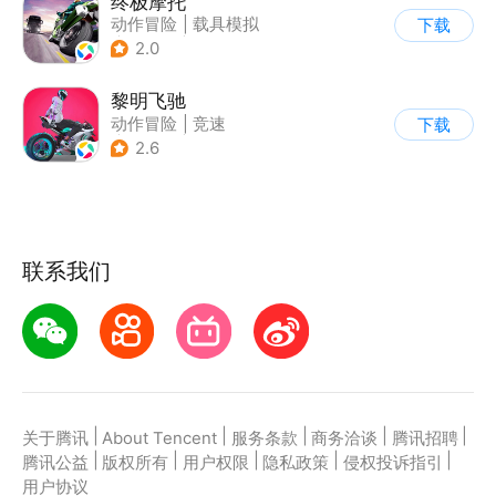
终极摩托
动作冒险
|
载具模拟
下载
|
摩托车
|
竞速
2.0
黎明飞驰
动作冒险
|
竞速
下载
|
摩托车
|
写实
2.6
联系我们
|
|
|
|
|
关于腾讯
About Tencent
服务条款
商务洽谈
腾讯招聘
|
|
|
|
|
腾讯公益
版权所有
用户权限
隐私政策
侵权投诉指引
用户协议