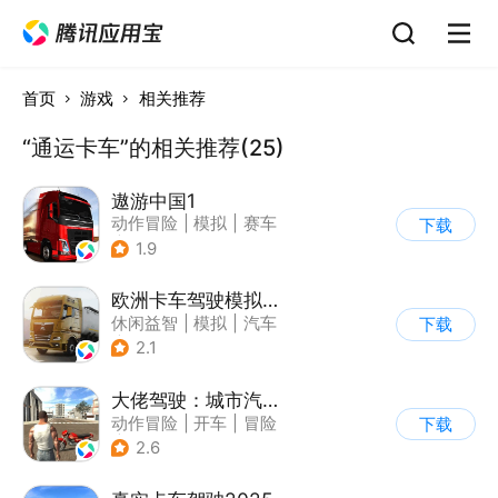
首页
游戏
相关推荐
“通运卡车”的相关推荐(25)
遨游中国1
动作冒险
|
模拟
|
赛车
下载
|
写实
1.9
欧洲卡车驾驶模拟器3
休闲益智
|
模拟
|
汽车
下载
|
写实
2.1
大佬驾驶：城市汽车模拟器
动作冒险
|
开车
|
冒险
下载
|
写实
2.6