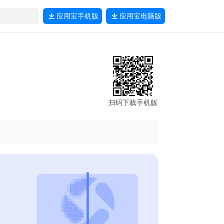
应用宝
手机版
应用宝
电脑版
扫码下载手机版