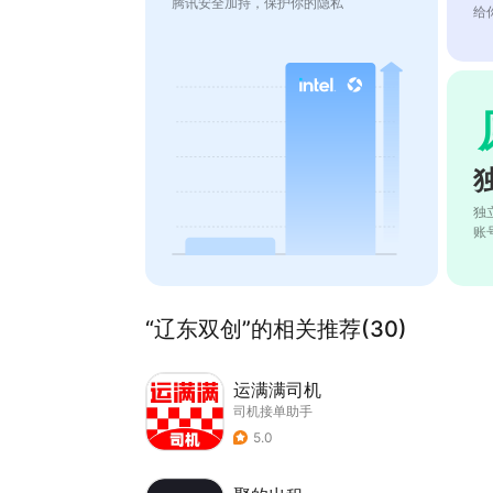
腾讯安全加持，保护你的隐私
给
独
账
“辽东双创”的相关推荐(30)
运满满司机
司机接单助手
5.0