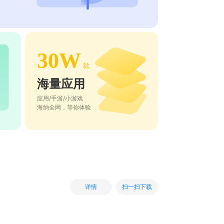
30W
款
海量应用
应用/手游/小游戏
海纳全网，等你体验
扫一扫下载
详情