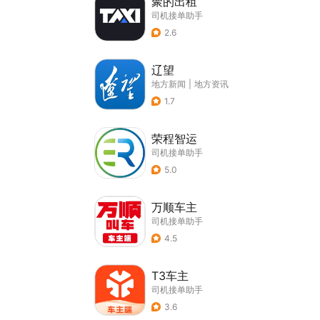
聚的出租
司机接单助手
2.6
辽望
地方新闻
|
地方资讯
1.7
荣程智运
司机接单助手
5.0
万顺车主
司机接单助手
4.5
T3车主
司机接单助手
3.6