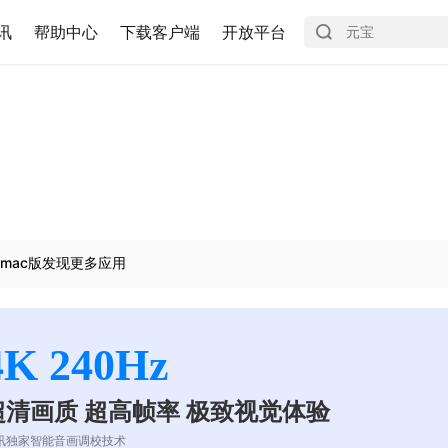
讯
帮助中心
下载客户端
开放平台
mac版发现更多应用
4K 240Hz
超清画质 超高帧率 极致视觉体验
讯独家智能音画调校技术