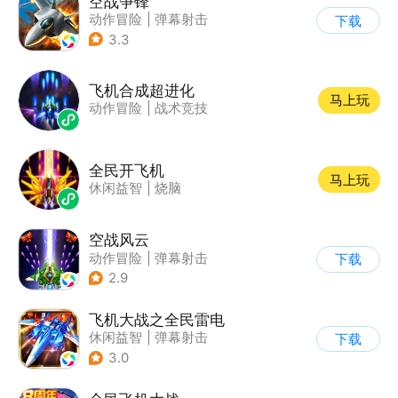
空战争锋
动作冒险
|
弹幕射击
下载
|
空战
|
写实
3.3
飞机合成超进化
马上玩
动作冒险
|
战术竞技
全民开飞机
马上玩
休闲益智
|
烧脑
空战风云
动作冒险
|
弹幕射击
下载
|
科幻
|
怀旧
2.9
飞机大战之全民雷电
休闲益智
|
弹幕射击
下载
|
冒险
|
雷电战机
3.0