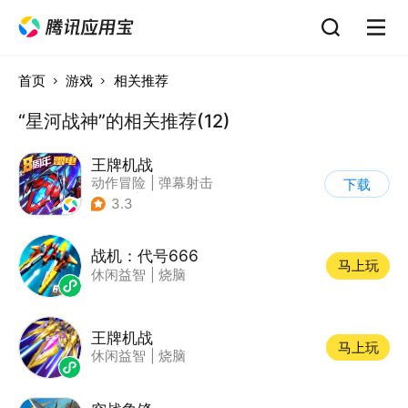
首页
游戏
相关推荐
“星河战神”的相关推荐(12)
王牌机战
动作冒险
|
弹幕射击
下载
|
空战
|
雷电战机
3.3
战机：代号666
马上玩
休闲益智
|
烧脑
王牌机战
马上玩
休闲益智
|
烧脑