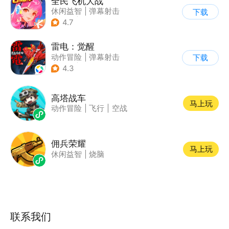
全民飞机大战
休闲益智
|
弹幕射击
下载
|
飞机
|
卡通
4.7
雷电：觉醒
动作冒险
|
弹幕射击
下载
|
科幻
|
怀旧
4.3
高塔战车
马上玩
动作冒险
|
飞行
|
空战
佣兵荣耀
马上玩
休闲益智
|
烧脑
联系我们