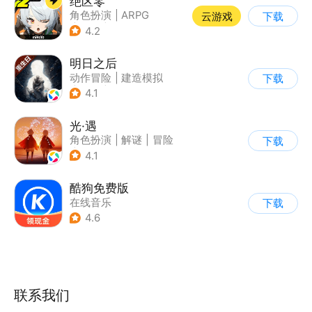
绝区零
角色扮演
|
ARPG
云游戏
下载
|
冒险
|
美少女
4.2
明日之后
动作冒险
|
建造模拟
下载
|
丧尸
|
明日之后
4.1
光·遇
角色扮演
|
解谜
|
冒险
下载
|
开放世界
4.1
酷狗免费版
在线音乐
下载
4.6
联系我们