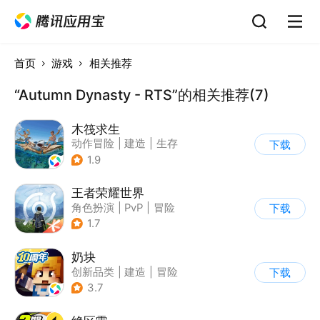
首页
游戏
相关推荐
“Autumn Dynasty - RTS”的相关推荐(7)
木筏求生
动作冒险
|
建造
|
生存
下载
|
写实
1.9
王者荣耀世界
角色扮演
|
PvP
|
冒险
下载
|
开放世界
1.7
奶块
创新品类
|
建造
|
冒险
下载
|
开放世界
3.7