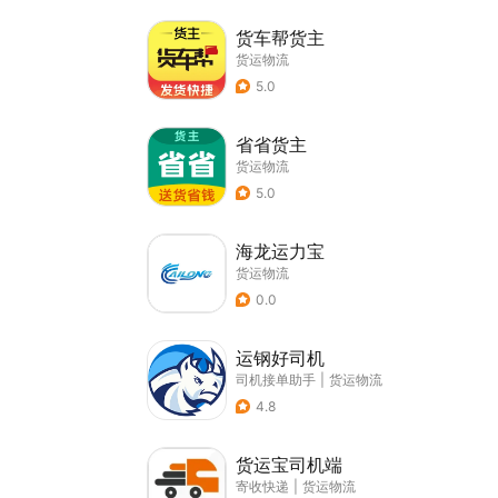
货车帮货主
货运物流
5.0
省省货主
货运物流
5.0
海龙运力宝
货运物流
0.0
运钢好司机
司机接单助手
|
货运物流
4.8
货运宝司机端
寄收快递
|
货运物流