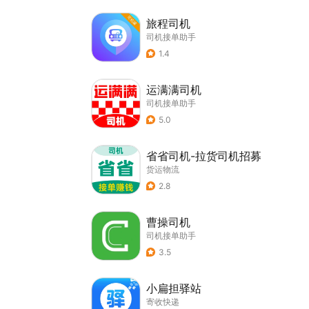
旅程司机
司机接单助手
1.4
运满满司机
司机接单助手
5.0
省省司机-拉货司机招募
货运物流
2.8
曹操司机
司机接单助手
3.5
小扁担驿站
寄收快递