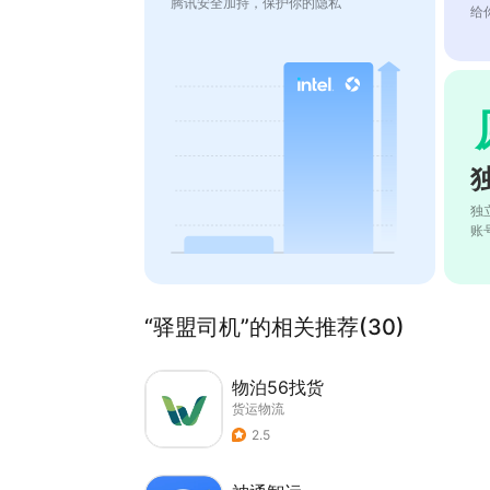
腾讯安全加持，保护你的隐私
给
独
账
“驿盟司机”的相关推荐(30)
物泊56找货
货运物流
2.5