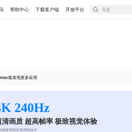
讯
帮助中心
下载客户端
开放平台
mac版发现更多应用
4K 240Hz
超清画质 超高帧率 极致视觉体验
讯独家智能音画调校技术