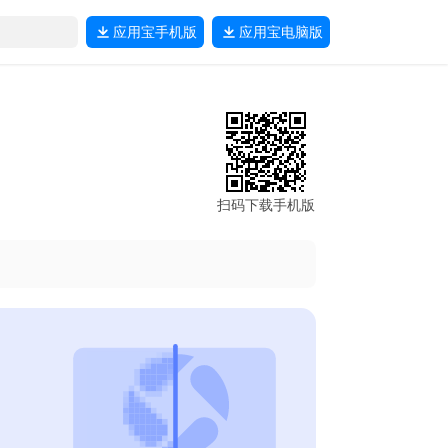
应用宝
手机版
应用宝
电脑版
扫码下载手机版