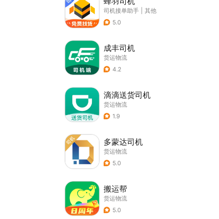
蜂羽司机
司机接单助手
|
其他
5.0
成丰司机
货运物流
4.2
滴滴送货司机
货运物流
1.9
多蒙达司机
货运物流
5.0
搬运帮
货运物流
5.0