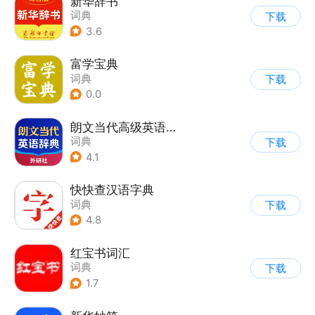
新华辞书
词典
下载
3.6
富学宝典
词典
下载
0.0
朗文当代高级英语词典
词典
下载
4.1
快快查汉语字典
词典
下载
4.8
红宝书词汇
词典
下载
1.7