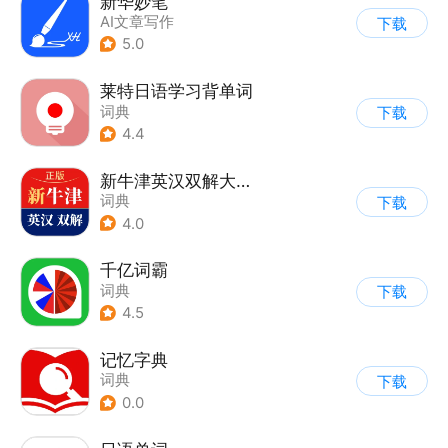
新华妙笔
AI文章写作
下载
5.0
莱特日语学习背单词
词典
下载
4.4
新牛津英汉双解大词典
词典
下载
4.0
千亿词霸
词典
下载
4.5
记忆字典
词典
下载
0.0