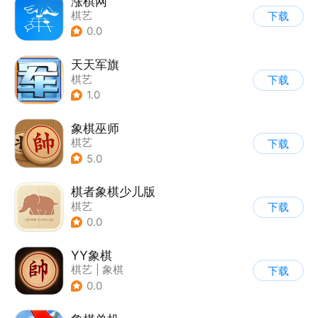
涨棋网
棋艺
下载
0.0
天天军旗
棋艺
下载
1.0
象棋巫师
棋艺
下载
5.0
棋者象棋少儿版
棋艺
下载
0.0
YY象棋
棋艺
|
象棋
下载
0.0