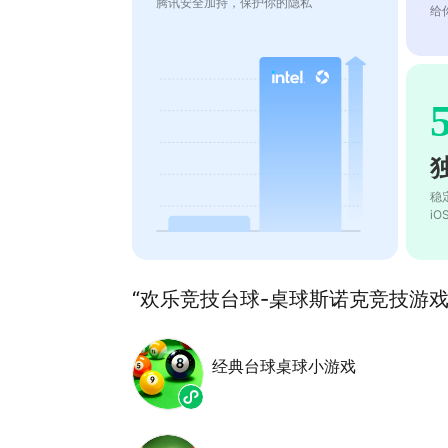
腾讯安全加持，保护你的隐私
给
稳
i
“欢乐竞技台球-桌球斯诺克竞技游戏”
经典台球桌球小游戏