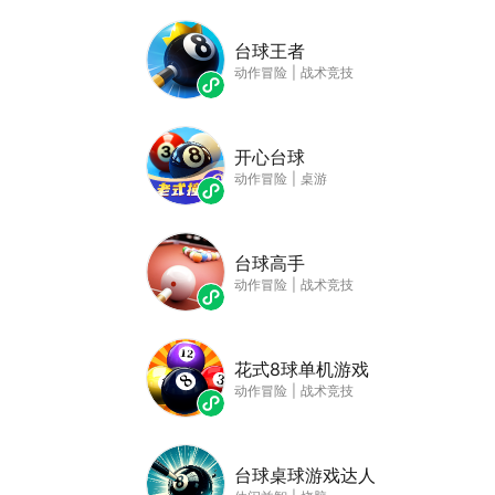
台球王者
动作冒险
|
战术竞技
开心台球
动作冒险
|
桌游
台球高手
动作冒险
|
战术竞技
花式8球单机游戏
动作冒险
|
战术竞技
台球桌球游戏达人