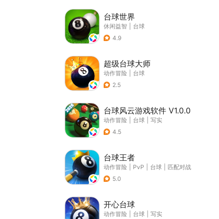
台球世界
休闲益智
|
台球
4.9
超级台球大师
动作冒险
|
台球
2.5
台球风云游戏软件 V1.0.0
动作冒险
|
台球
|
写实
4.5
台球王者
动作冒险
|
PvP
|
台球
|
匹配对战
5.0
开心台球
动作冒险
|
台球
|
写实