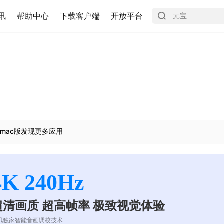
讯
帮助中心
下载客户端
开放平台
mac版发现更多应用
4K 240Hz
超清画质 超高帧率 极致视觉体验
讯独家智能音画调校技术