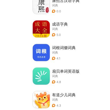
康熙古汉语字典
词典
0.0
成语字典
词典
5.0
词根词缀词典
词典
4.1
扇贝单词英语版
词典
4.8
有道少儿词典
词典
4.3