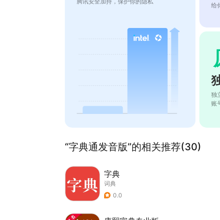
腾讯安全加持，保护你的隐私
给
独
账
“字典通发音版”的相关推荐(30)
字典
词典
0.0