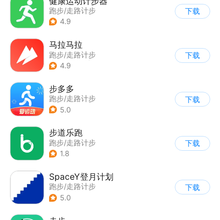
健康运动计步器
跑步/走路计步
下载
4.9
马拉马拉
跑步/走路计步
下载
|
鞋服商城
|
其他
4.9
步多多
跑步/走路计步
下载
5.0
步道乐跑
跑步/走路计步
下载
1.8
SpaceY登月计划
跑步/走路计步
下载
5.0